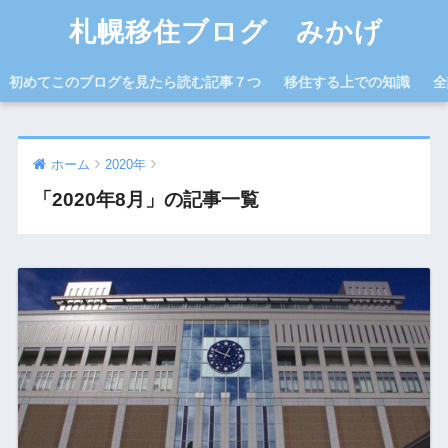
札幌移住ブログ みかげ
初めてこのブログを見たら読む記事７つ
移住する上での知識
全
ホーム
2020年
「2020年8月」の記事一覧