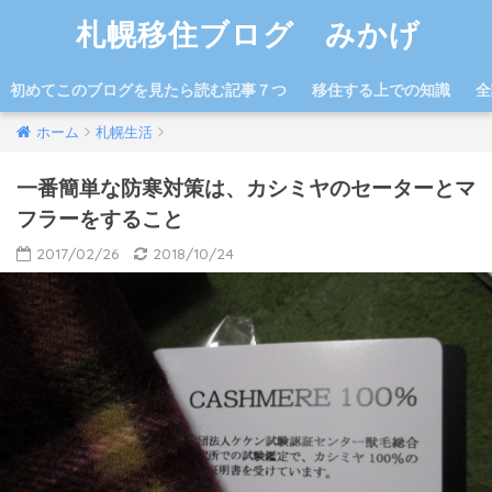
札幌移住ブログ みかげ
初めてこのブログを見たら読む記事７つ
移住する上での知識
全
ホーム
札幌生活
一番簡単な防寒対策は、カシミヤのセーターとマ
フラーをすること
2017/02/26
2018/10/24