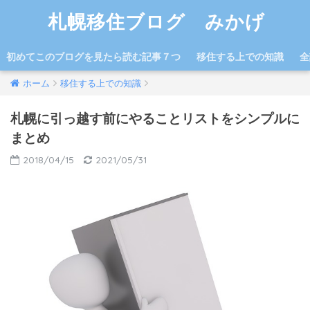
札幌移住ブログ みかげ
初めてこのブログを見たら読む記事７つ
移住する上での知識
全
ホーム
移住する上での知識
札幌に引っ越す前にやることリストをシンプルに
まとめ
2018/04/15
2021/05/31