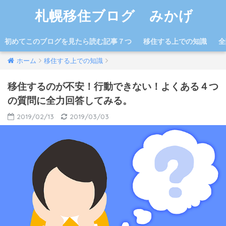
札幌移住ブログ みかげ
初めてこのブログを見たら読む記事７つ
移住する上での知識
全
ホーム
移住する上での知識
移住するのが不安！行動できない！よくある４つ
の質問に全力回答してみる。
2019/02/13
2019/03/03