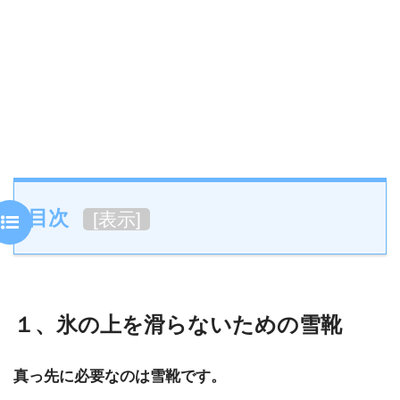
目次
[
表示
]
１、氷の上を滑らないための雪靴
真っ先に必要なのは雪靴です。