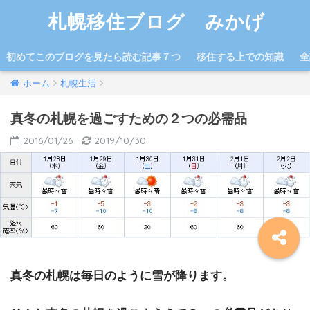
札幌移住ブログ みかげ
初めてこのブログを見たら読む記事７つ
移住する上での知識
全
ホーム
札幌生活
真冬の札幌を過ごすための２つの必需品
2016/01/26
2019/10/30
真冬の札幌は毎日のように雪が降ります。